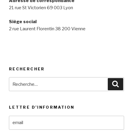
Adresse de correspondance
21 rue St Victorien 69 003 Lyon
Siège social
2 rue Laurent Florentin 38 200 Vienne
RECHERCHER
Recherche
Reche
pour
:
LETTRE D’INFORMATION