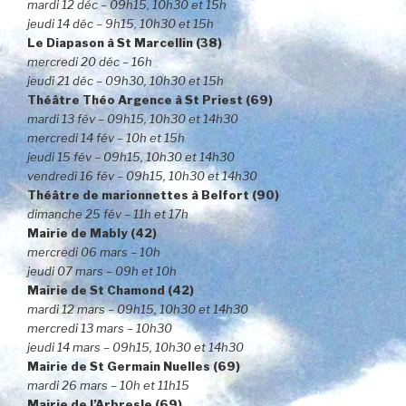
mardi 12 déc – 09h15, 10h30 et 15h
jeudi 14 déc – 9h15, 10h30 et 15h
Le Diapason à St Marcellin (38)
mercredi 20 déc – 16h
jeudi 21 déc – 09h30, 10h30 et 15h
Théâtre Théo Argence à St Priest (69)
mardi 13 fév – 09h15, 10h30 et 14h30
mercredi 14 fév – 10h et 15h
jeudi 15 fév – 09h15, 10h30 et 14h30
vendredi 16 fév – 09h15, 10h30 et 14h30
Théâtre de marionnettes à Belfort (90)
dimanche 25 fév – 11h et 17h
Mairie de Mably (42)
mercredi 06 mars – 10h
jeudi 07 mars – 09h et 10h
Mairie de St Chamond (42)
mardi 12 mars – 09h15, 10h30 et 14h30
mercredi 13 mars – 10h30
jeudi 14 mars – 09h15, 10h30 et 14h30
Mairie de St Germain Nuelles (69)
mardi 26 mars – 10h et 11h15
Mairie de l’Arbresle (69)