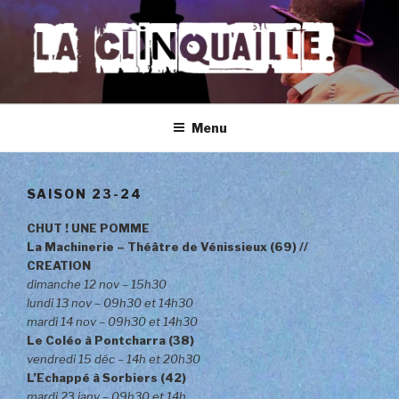
Aller
au
contenu
principal
LA CLINQUAILLE
Menu
SAISON 23-24
CHUT ! UNE POMME
La Machinerie – Théâtre de Vénissieux (69)
//
CREATION
dimanche 12 nov – 15h30
lundi 13 nov –
09h30 et 14h30
mardi 14 nov –
09h30 et 14h30
Le Coléo à Pontcharra (38)
vendredi 15 déc – 14h et 20h30
L’Echappé à Sorbiers (42)
mardi 2
3
janv – 09h30 et 14h