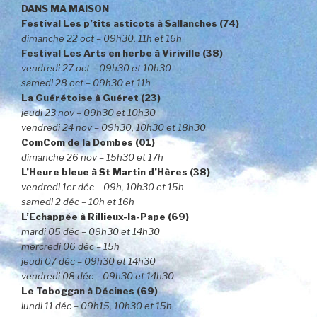
DANS MA MAISON
Festival Les p’tits asticots à Sallanches (74)
dimanche 22 oct – 09h30, 11h et 16h
Festival Les Arts en herbe à Viriville (38)
vendredi 27 oct – 09h30 et 10h30
samedi 28 oct – 09h30 et 11h
La Guérétoise à Guéret (23)
jeudi 23 nov – 09h30 et 10h30
vendredi 24 nov – 09h30, 10h30 et 18h30
ComCom de la Dombes (01)
dimanche 26 nov – 15h30 et 17h
L’Heure bleue à St Martin d’Hères (38)
vendredi 1er déc – 09h, 10h30
et 15h
samedi 2 déc – 10h et 16h
L’Echappée à Rillieux-la-Pape (69)
mardi 05 déc – 09h30 et 14h30
mercredi 06 déc – 15h
jeudi 07 déc – 09h30 et 14h30
vendredi 08 déc – 09h30 et 14h30
Le Toboggan à Décines (69)
lundi 11 déc – 09h15, 10h30 et 15h